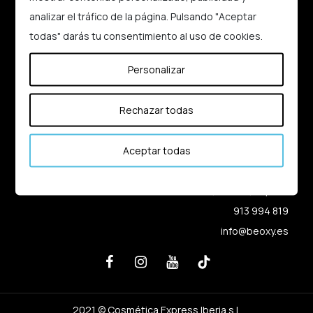
analizar el tráfico de la página. Pulsando "Aceptar
Aviso legal
todas" darás tu consentimiento al uso de cookies.
Política de cookies
Política de Privacidad
Personalizar
Términos y condiciones
Rechazar todas
Contacto
Preguntas frecuentes
Aceptar todas
Alonso Cano, 67
28003, Madrid, España
913 994 819
info@beoxy.es
2021 © Cosmética Express Iberia s.l.