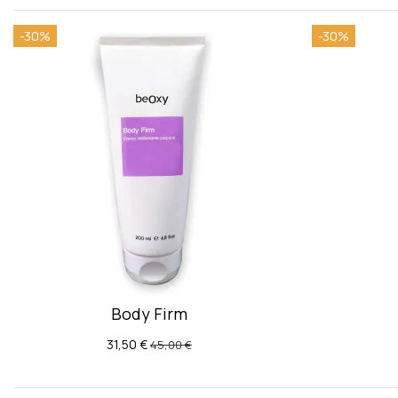
-30%
-30%
Body Firm
31,50 €
45,00 €