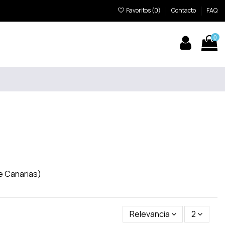
Favoritos (
0
)
Contacto
FAQ
0
e Canarias)
Relevancia
2