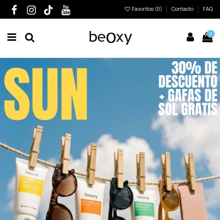
Favoritos (
0
)
Contacto
FAQ
0