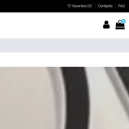
Favoritos (
0
)
Contacto
FAQ
0